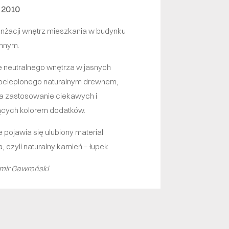
:
2010
anżacji wnętrz mieszkania w budynku
innym.
e neutralnego wnętrza w jasnych
ocieplonego naturalnym drewnem,
a zastosowanie ciekawych i
jących kolorem dodatków.
 pojawia się ulubiony materiał
, czyli naturalny kamień – łupek.
omir Gawroński