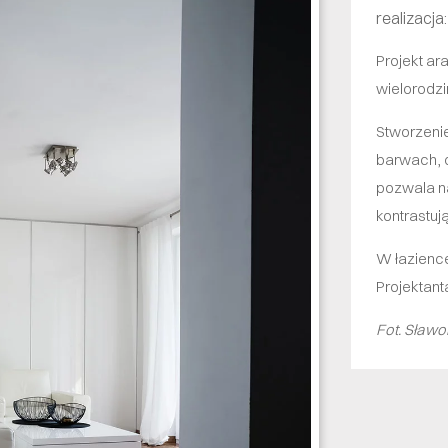
realizacja
Projekt ar
wielorodz
Stworzeni
barwach, 
pozwala n
kontrastu
W łazience
Projektanta
Fot. Sław