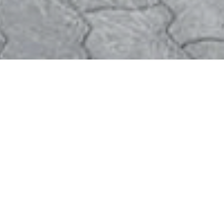
ARTYSTA
nadaje projektowi
wartość estetyczną,
indywidualny charakter